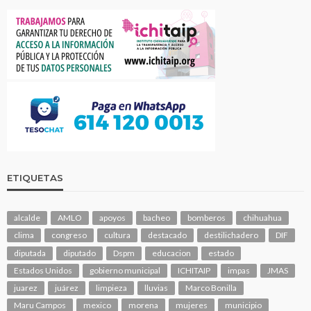
ETIQUETAS
alcalde
AMLO
apoyos
bacheo
bomberos
chihuahua
clima
congreso
cultura
destacado
destilichadero
DIF
diputada
diputado
Dspm
educacion
estado
Estados Unidos
gobierno municipal
ICHITAIP
impas
JMAS
juarez
juárez
limpieza
lluvias
Marco Bonilla
Maru Campos
mexico
morena
mujeres
municipio