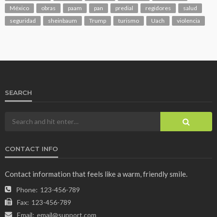
México
obras
paam
pan
predial
regidores
salud
seguridad
sheinbaum
Trump
turismo
Uach
violencia
SEARCH
CONTACT INFO
Contact information that feels like a warm, friendly smile.
Phone:
123-456-789
Fax:
123-456-789
Email:
email@support.com