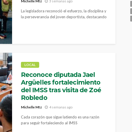
Michelle Mtz
3 semanas ago
La legisladora reconoció el esfuerzo, la disciplina y
la perseverancia del joven deportista, destacando
que su participación en una competencia de talla
internacional es motivo de orgullo para Hidalgo
del Parral y para todo Chihuahua.
LOCAL
Reconoce diputada Jael
Argüelles fortalecimiento
del IMSS tras visita de Zoé
Robledo
Michelle Mtz
4 semanas ago
Cada corazón que sigue latiendo es una razón
para seguir fortaleciendo al IMSS