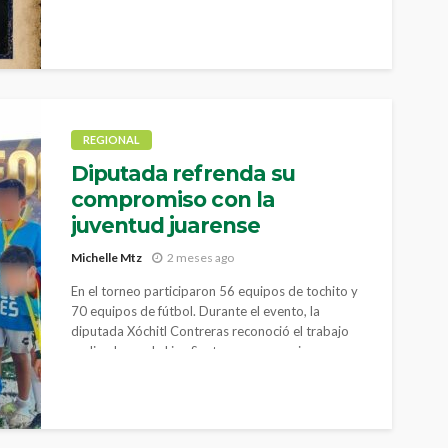
a las familias y cumpla de inmediato con el
mandato del juez.
REGIONAL
Diputada refrenda su
compromiso con la
juventud juarense
Michelle Mtz
2 meses ago
En el torneo participaron 56 equipos de tochito y
70 equipos de fútbol. Durante el evento, la
diputada Xóchitl Contreras reconoció el trabajo
realizado por la Liga Santos para organizar
actividades que mantienen a los jóvenes
involucrados en dinámicas positivas y de sana
competencia.