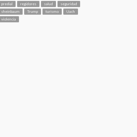
predial
regidores
salud
seguridad
sheinbaum
Trump
turismo
Uach
violencia