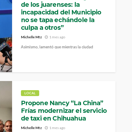
de los juarenses: la
incapacidad del Municipio
no se tapa echándole la
culpa a otros”
Michelle Mtz
1 mes ago
Asimismo, lamentó que mientras la ciudad
enfrenta una crisis en materia de Protección Civil,
el presidente municipal con licencia Cruz Pérez
mantenga sus prioridades en la política electoral.
LOCAL
Propone Nancy “La China”
Frías modernizar el servicio
de taxi en Chihuahua
Michelle Mtz
1 mes ago