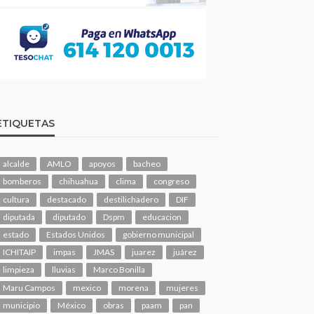
ETIQUETAS
alcalde
AMLO
apoyos
bacheo
bomberos
chihuahua
clima
congreso
cultura
destacado
destilichadero
DIF
diputada
diputado
Dspm
educacion
estado
Estados Unidos
gobierno municipal
ICHITAIP
impas
JMAS
juarez
juárez
limpieza
lluvias
Marco Bonilla
Maru Campos
mexico
morena
mujeres
municipio
México
obras
paam
pan