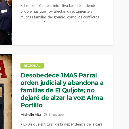
Frías explicó que la iniciativa también atiende
problemas que hoy afectan directamente a
muchas familias del gremio, como los conflictos
por sucesión de concesiones cuando fallece el
titular
REGIONAL
Desobedece JMAS Parral
orden judicial y abandona a
familias de El Quijote; no
dejaré de alzar la voz: Alma
Portillo
Michelle Mtz
1 mes ago
• Exige que el titular de la dependencia dé la cara