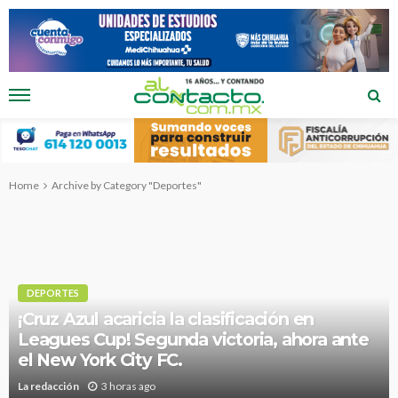
Home
Archive by Category "Deportes"
DEPORTES
¡Cruz Azul acaricia la clasificación en
Leagues Cup! Segunda victoria, ahora ante
el New York City FC.
La redacción
3 horas ago