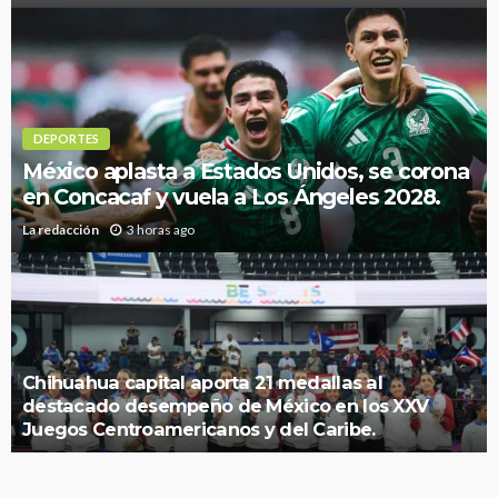
DEPORTES
México aplasta a Estados Unidos, se corona
en Concacaf y vuela a Los Ángeles 2028.
La redacción
3 horas ago
Chihuahua capital aporta 21 medallas al
destacado desempeño de México en los XXV
Juegos Centroamericanos y del Caribe.