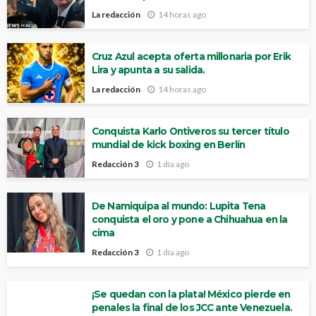
La redacción
14 horas ago
Cruz Azul acepta oferta millonaria por Erik
Lira y apunta a su salida.
La redacción
14 horas ago
Conquista Karlo Ontiveros su tercer título
mundial de kick boxing en Berlín
Redacción 3
1 día ago
De Namiquipa al mundo: Lupita Tena
conquista el oro y pone a Chihuahua en la
cima
Redacción 3
1 día ago
¡Se quedan con la plata! México pierde en
penales la final de los JCC ante Venezuela.