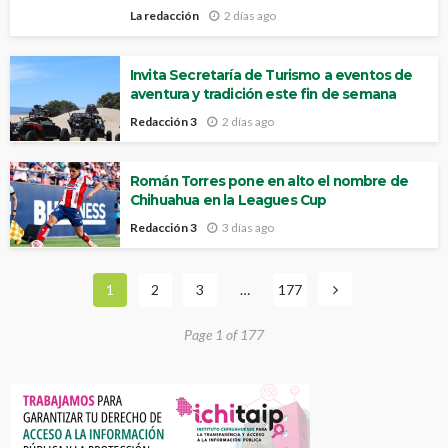
La redacción
2 días ago
Invita Secretaría de Turismo a eventos de
aventura y tradición este fin de semana
Redacción 3
2 días ago
Román Torres pone en alto el nombre de
Chihuahua en la Leagues Cup
Redacción 3
3 días ago
1
2
3
…
177
Page 1 of 177