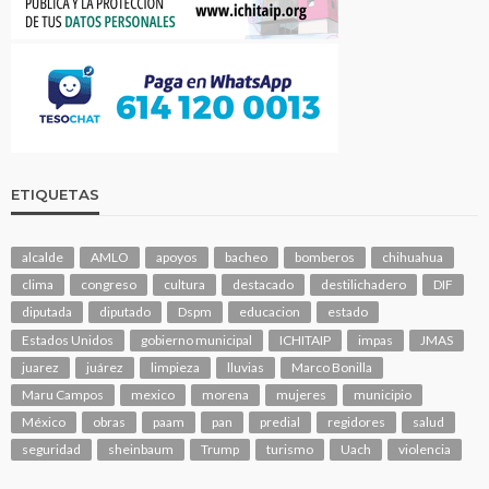
ETIQUETAS
alcalde
AMLO
apoyos
bacheo
bomberos
chihuahua
clima
congreso
cultura
destacado
destilichadero
DIF
diputada
diputado
Dspm
educacion
estado
Estados Unidos
gobierno municipal
ICHITAIP
impas
JMAS
juarez
juárez
limpieza
lluvias
Marco Bonilla
Maru Campos
mexico
morena
mujeres
municipio
México
obras
paam
pan
predial
regidores
salud
seguridad
sheinbaum
Trump
turismo
Uach
violencia