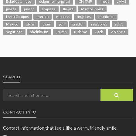
Estados Unidos
gobierno municipal
ICHITAIP
impas
JMAS
juarez
juárez
limpieza
lluvias
Marco Bonilla
Maru Campos
mexico
morena
mujeres
municipio
México
obras
paam
pan
predial
regidores
salud
seguridad
sheinbaum
Trump
turismo
Uach
violencia
SEARCH
CONTACT INFO
Contact information that feels like a warm, friendly smile.