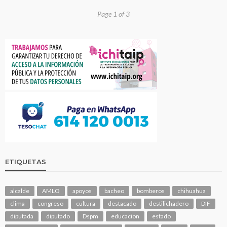
Page 1 of 3
ETIQUETAS
alcalde
AMLO
apoyos
bacheo
bomberos
chihuahua
clima
congreso
cultura
destacado
destilichadero
DIF
diputada
diputado
Dspm
educacion
estado