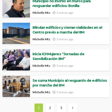
Municipio no invirtió en muros para
resguardar edificios: Bonilla
Michelle Mtz
5 meses ago
Blindan edificios y cierran vialidades en el
Centro previo a marcha del 8M
Michelle Mtz
5 meses ago
Inicia ICHMujeres “Jornadas de
Sensibilización 8M”
Michelle Mtz
5 meses ago
Se suma Municipio al resguardo de edificios
por marcha del 8M
Michelle Mtz
5 meses ago
1
2
3