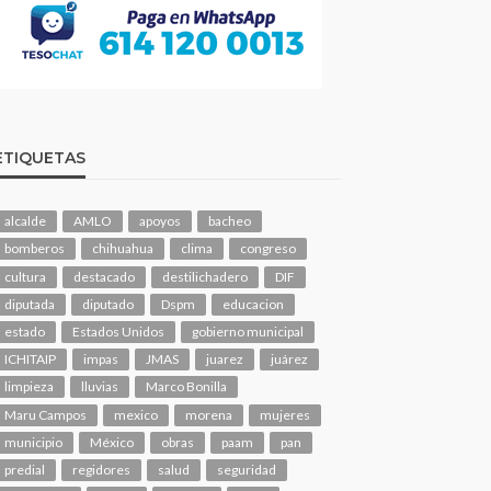
ETIQUETAS
alcalde
AMLO
apoyos
bacheo
bomberos
chihuahua
clima
congreso
cultura
destacado
destilichadero
DIF
diputada
diputado
Dspm
educacion
estado
Estados Unidos
gobierno municipal
ICHITAIP
impas
JMAS
juarez
juárez
limpieza
lluvias
Marco Bonilla
Maru Campos
mexico
morena
mujeres
municipio
México
obras
paam
pan
predial
regidores
salud
seguridad