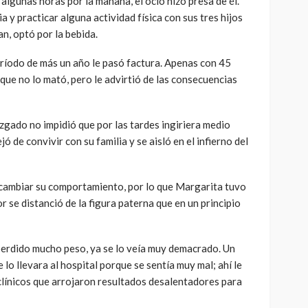
algunas horas por la mañana, el ocio hizo presa de él.
ia y practicar alguna actividad física con sus tres hijos
an, optó por la bebida.
eríodo de más un año le pasó factura. Apenas con 45
 que no lo mató, pero le advirtió de las consecuencias
uzgado no impidió que por las tardes ingiriera medio
jó de convivir con su familia y se aisló en el infierno del
 cambiar su comportamiento, por lo que Margarita tuvo
or se distanció de la figura paterna que en un principio
 perdido mucho peso, ya se lo veía muy demacrado. Un
e lo llevara al hospital porque se sentía muy mal; ahí le
clínicos que arrojaron resultados desalentadores para