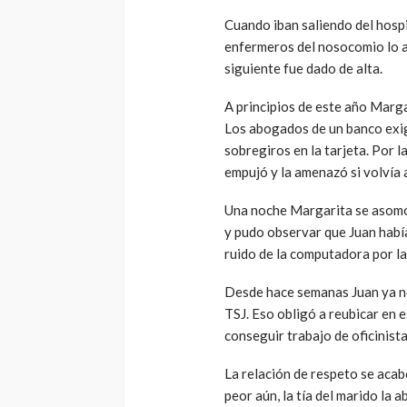
Cuando iban saliendo del hospi
enfermeros del nosocomio lo a
siguiente fue dado de alta.
A principios de este año Marga
Los abogados de un banco exig
sobregiros en la tarjeta. Por l
empujó y la amenazó si volvía 
Una noche Margarita se asomó
y pudo observar que Juan había
ruido de la computadora por l
Desde hace semanas Juan ya no
TSJ. Eso obligó a reubicar en e
conseguir trabajo de oficinist
La relación de respeto se acabó
peor aún, la tía del marido la 