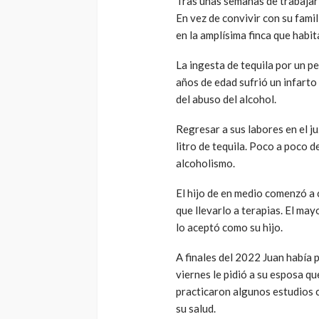
Tras unas semanas de trabajar 
En vez de convivir con su famil
en la amplísima finca que habit
La ingesta de tequila por un p
años de edad sufrió un infarto
del abuso del alcohol.
Regresar a sus labores en el j
litro de tequila. Poco a poco de
alcoholismo.
El hijo de en medio comenzó a
que llevarlo a terapias. El may
lo aceptó como su hijo.
A finales del 2022 Juan había
viernes le pidió a su esposa qu
practicaron algunos estudios 
su salud.