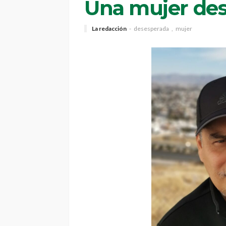
Una mujer des
La redacción
desesperada
mujer