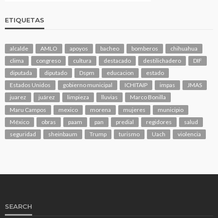
ETIQUETAS
alcalde
AMLO
apoyos
bacheo
bomberos
chihuahua
clima
congreso
cultura
destacado
destilichadero
DIF
diputada
diputado
Dspm
educacion
estado
Estados Unidos
gobierno municipal
ICHITAIP
impas
JMAS
juarez
juárez
limpieza
lluvias
Marco Bonilla
Maru Campos
mexico
morena
mujeres
municipio
México
obras
paam
pan
predial
regidores
salud
seguridad
sheinbaum
Trump
turismo
Uach
violencia
SEARCH