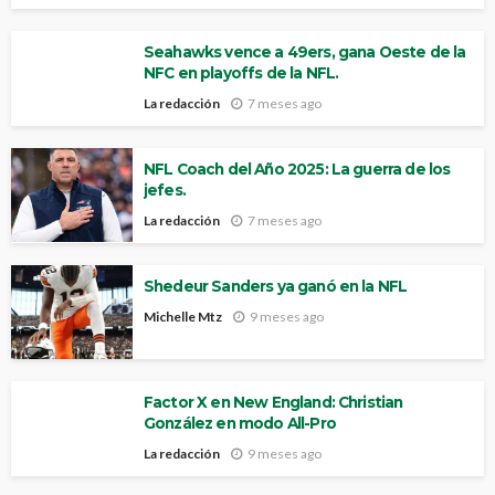
Seahawks vence a 49ers, gana Oeste de la
NFC en playoffs de la NFL.
La redacción
7 meses ago
NFL Coach del Año 2025: La guerra de los
jefes.
La redacción
7 meses ago
Shedeur Sanders ya ganó en la NFL
Michelle Mtz
9 meses ago
Factor X en New England: Christian
González en modo All-Pro
La redacción
9 meses ago