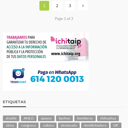
1
2
3
Page 1 of 3
ETIQUETAS
alcalde
AMLO
apoyos
bacheo
bomberos
chihuahua
clima
congreso
cultura
destacado
destilichadero
DIF