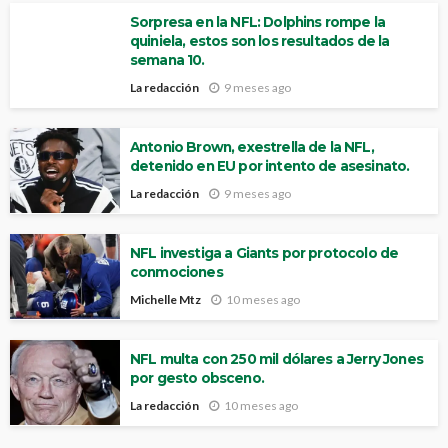
Sorpresa en la NFL: Dolphins rompe la
quiniela, estos son los resultados de la
semana 10.
La redacción
9 meses ago
Antonio Brown, exestrella de la NFL,
detenido en EU por intento de asesinato.
La redacción
9 meses ago
NFL investiga a Giants por protocolo de
conmociones
Michelle Mtz
10 meses ago
NFL multa con 250 mil dólares a Jerry Jones
por gesto obsceno.
La redacción
10 meses ago