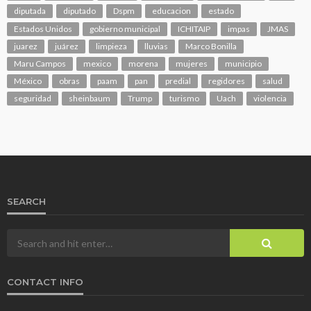
diputada
diputado
Dspm
educacion
estado
Estados Unidos
gobierno municipal
ICHITAIP
impas
JMAS
juarez
juárez
limpieza
lluvias
Marco Bonilla
Maru Campos
mexico
morena
mujeres
municipio
México
obras
paam
pan
predial
regidores
salud
seguridad
sheinbaum
Trump
turismo
Uach
violencia
SEARCH
CONTACT INFO