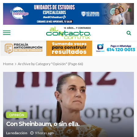
Home
Archive by Category "Opinión"
(Page 66)
OPINIÓN
Con Sheinbaum, o sin ella.
La redacción
9 horas ago