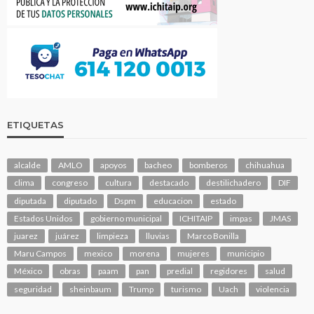
ETIQUETAS
alcalde
AMLO
apoyos
bacheo
bomberos
chihuahua
clima
congreso
cultura
destacado
destilichadero
DIF
diputada
diputado
Dspm
educacion
estado
Estados Unidos
gobierno municipal
ICHITAIP
impas
JMAS
juarez
juárez
limpieza
lluvias
Marco Bonilla
Maru Campos
mexico
morena
mujeres
municipio
México
obras
paam
pan
predial
regidores
salud
seguridad
sheinbaum
Trump
turismo
Uach
violencia