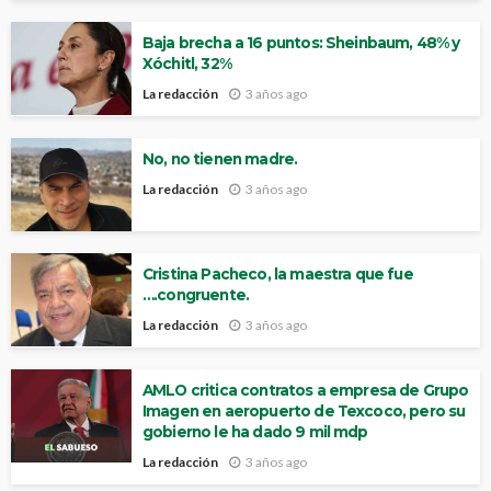
Baja brecha a 16 puntos: Sheinbaum, 48% y
Xóchitl, 32%
La redacción
3 años ago
No, no tienen madre.
La redacción
3 años ago
Cristina Pacheco, la maestra que fue
….congruente.
La redacción
3 años ago
AMLO critica contratos a empresa de Grupo
Imagen en aeropuerto de Texcoco, pero su
gobierno le ha dado 9 mil mdp
La redacción
3 años ago