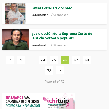
Javier Corral: traidor nato.
La redacción
3 años ago
¿La elección de la Suprema Corte de
Justicia por voto popular?
La redacción
3 años ago
1
…
64
65
66
67
68
…
72
Page 66 of 72