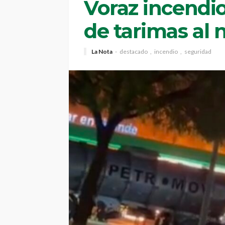
Voraz incendi
de tarimas al 
La Nota
destacado
incendio
seguridad