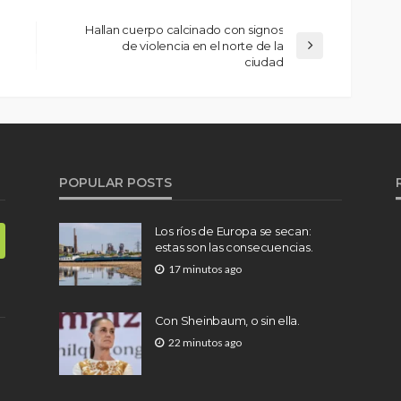
Hallan cuerpo calcinado con signos
de violencia en el norte de la
ciudad
POPULAR POSTS
Los ríos de Europa se secan:
estas son las consecuencias.
17 minutos ago
Con Sheinbaum, o sin ella.
22 minutos ago