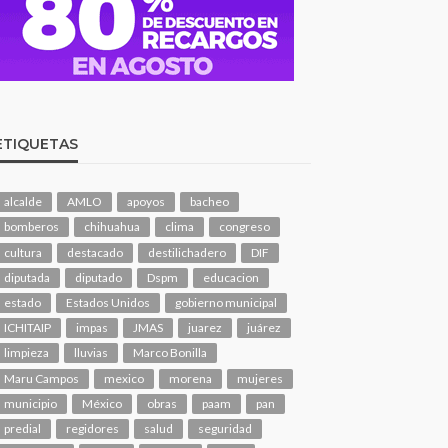
ETIQUETAS
alcalde
AMLO
apoyos
bacheo
bomberos
chihuahua
clima
congreso
cultura
destacado
destilichadero
DIF
diputada
diputado
Dspm
educacion
estado
Estados Unidos
gobierno municipal
ICHITAIP
impas
JMAS
juarez
juárez
limpieza
lluvias
Marco Bonilla
Maru Campos
mexico
morena
mujeres
municipio
México
obras
paam
pan
predial
regidores
salud
seguridad