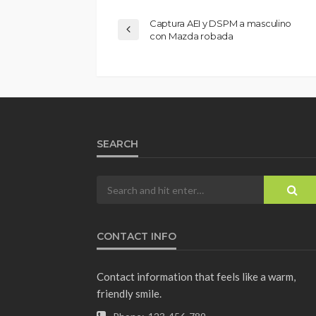
Captura AEI y DSPM a masculino
con Mazda robada
SEARCH
CONTACT INFO
Contact information that feels like a warm,
friendly smile.