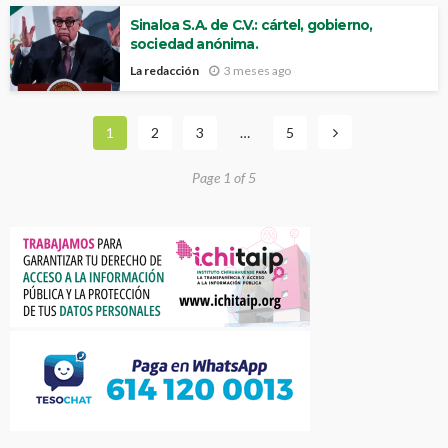
Sinaloa S.A. de C.V.: cártel, gobierno,
sociedad anónima.
La redacción
3 meses ago
1
2
3
…
5
Page 1 of 5