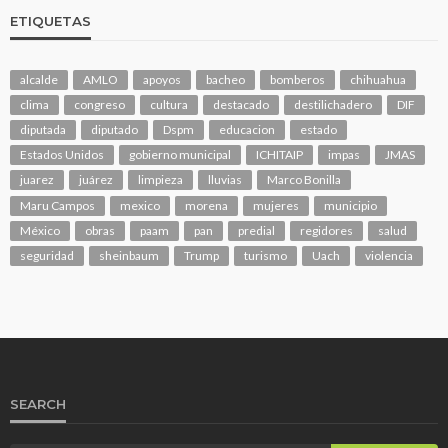
ETIQUETAS
alcalde
AMLO
apoyos
bacheo
bomberos
chihuahua
clima
congreso
cultura
destacado
destilichadero
DIF
diputada
diputado
Dspm
educacion
estado
Estados Unidos
gobierno municipal
ICHITAIP
impas
JMAS
juarez
juárez
limpieza
lluvias
Marco Bonilla
Maru Campos
mexico
morena
mujeres
municipio
México
obras
paam
pan
predial
regidores
salud
seguridad
sheinbaum
Trump
turismo
Uach
violencia
SEARCH