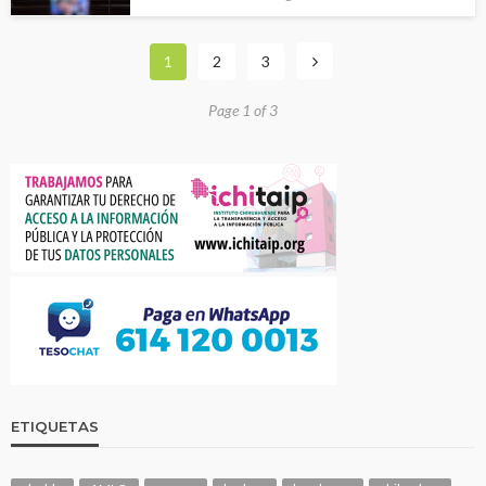
1
2
3
Page 1 of 3
ETIQUETAS