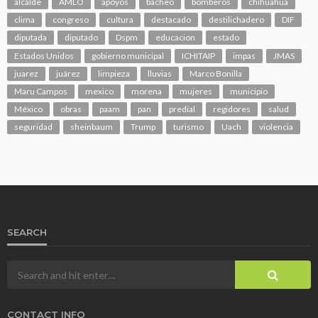
alcalde
AMLO
apoyos
bacheo
bomberos
chihuahua
clima
congreso
cultura
destacado
destilichadero
DIF
diputada
diputado
Dspm
educacion
estado
Estados Unidos
gobierno municipal
ICHITAIP
impas
JMAS
juarez
juárez
limpieza
lluvias
Marco Bonilla
Maru Campos
mexico
morena
mujeres
municipio
México
obras
paam
pan
predial
regidores
salud
seguridad
sheinbaum
Trump
turismo
Uach
violencia
SEARCH
CONTACT INFO