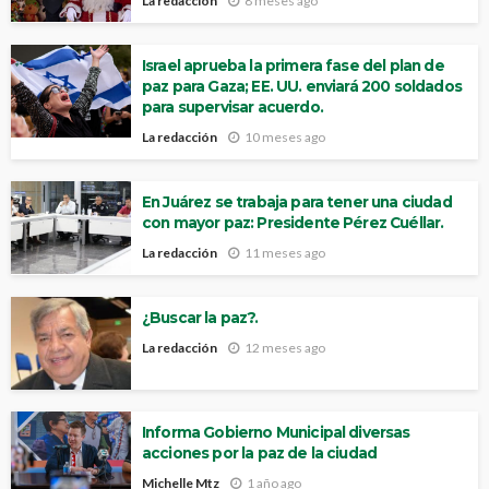
La redacción
8 meses ago
Israel aprueba la primera fase del plan de
paz para Gaza; EE. UU. enviará 200 soldados
para supervisar acuerdo.
La redacción
10 meses ago
En Juárez se trabaja para tener una ciudad
con mayor paz: Presidente Pérez Cuéllar.
La redacción
11 meses ago
¿Buscar la paz?.
La redacción
12 meses ago
Informa Gobierno Municipal diversas
acciones por la paz de la ciudad
Michelle Mtz
1 año ago