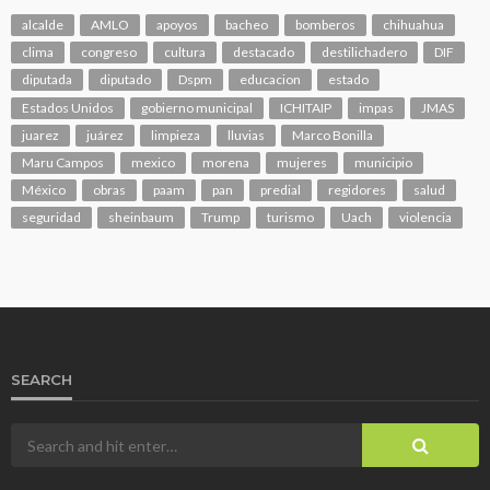
alcalde
AMLO
apoyos
bacheo
bomberos
chihuahua
clima
congreso
cultura
destacado
destilichadero
DIF
diputada
diputado
Dspm
educacion
estado
Estados Unidos
gobierno municipal
ICHITAIP
impas
JMAS
juarez
juárez
limpieza
lluvias
Marco Bonilla
Maru Campos
mexico
morena
mujeres
municipio
México
obras
paam
pan
predial
regidores
salud
seguridad
sheinbaum
Trump
turismo
Uach
violencia
SEARCH