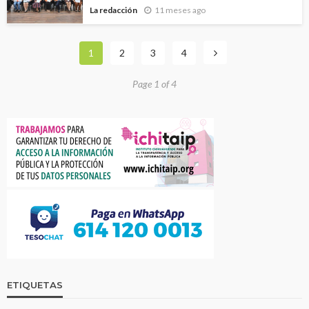
La redacción
11 meses ago
1
2
3
4
Page 1 of 4
ETIQUETAS