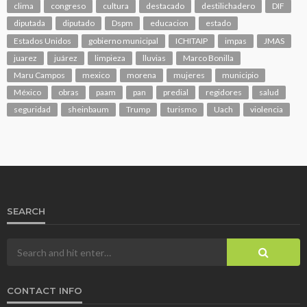
clima
congreso
cultura
destacado
destilichadero
DIF
diputada
diputado
Dspm
educacion
estado
Estados Unidos
gobierno municipal
ICHITAIP
impas
JMAS
juarez
juárez
limpieza
lluvias
Marco Bonilla
Maru Campos
mexico
morena
mujeres
municipio
México
obras
paam
pan
predial
regidores
salud
seguridad
sheinbaum
Trump
turismo
Uach
violencia
SEARCH
CONTACT INFO