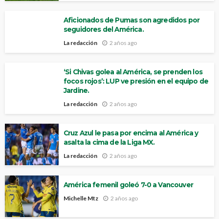
Aficionados de Pumas son agredidos por
seguidores del América.
La redacción
2 años ago
‘Si Chivas golea al América, se prenden los
focos rojos’: LUP ve presión en el equipo de
Jardine.
La redacción
2 años ago
Cruz Azul le pasa por encima al América y
asalta la cima de la Liga MX.
La redacción
2 años ago
América femenil goleó 7-0 a Vancouver
Michelle Mtz
2 años ago