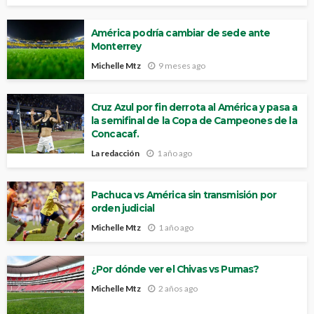
América podría cambiar de sede ante
Monterrey
Michelle Mtz
9 meses ago
Cruz Azul por fin derrota al América y pasa a
la semifinal de la Copa de Campeones de la
Concacaf.
La redacción
1 año ago
Pachuca vs América sin transmisión por
orden judicial
Michelle Mtz
1 año ago
¿Por dónde ver el Chivas vs Pumas?
Michelle Mtz
2 años ago