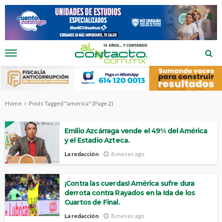
Home
Posts Tagged "america"
(Page 2)
Emilio Azcárraga vende el 49% del América
y el Estadio Azteca.
La redacción
8 meses ago
¡Contra las cuerdas! América sufre dura
derrota contra Rayados en la Ida de los
Cuartos de Final.
La redacción
8 meses ago