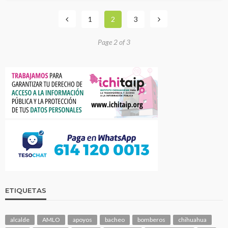
1
2
3
Page 2 of 3
ETIQUETAS
alcalde
AMLO
apoyos
bacheo
bomberos
chihuahua