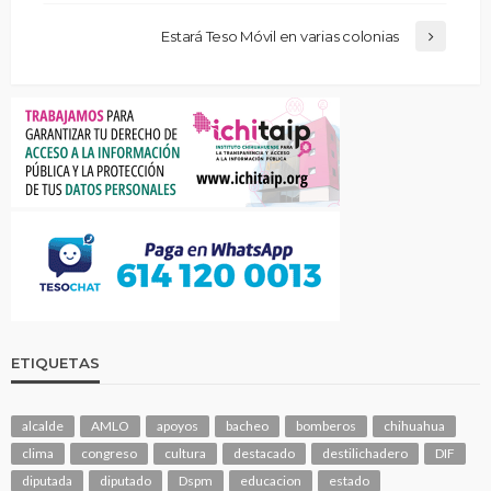
Estará Teso Móvil en varias colonias
ETIQUETAS
alcalde
AMLO
apoyos
bacheo
bomberos
chihuahua
clima
congreso
cultura
destacado
destilichadero
DIF
diputada
diputado
Dspm
educacion
estado