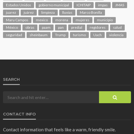
Estados Unidos
gobierno municipal
ICHITAIP
impas
JMAS
juarez
juárez
limpieza
lluvias
Marco Bonilla
Maru Campos
mexico
morena
mujeres
municipio
México
obras
paam
pan
predial
regidores
salud
seguridad
sheinbaum
Trump
turismo
Uach
violencia
SEARCH
CONTACT INFO
Contact information that feels like a warm, friendly smile.