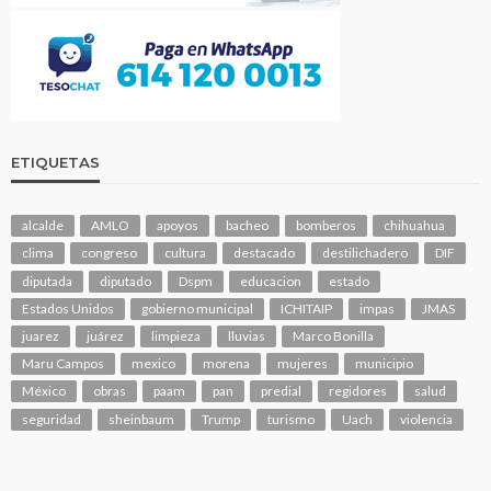
ETIQUETAS
alcalde
AMLO
apoyos
bacheo
bomberos
chihuahua
clima
congreso
cultura
destacado
destilichadero
DIF
diputada
diputado
Dspm
educacion
estado
Estados Unidos
gobierno municipal
ICHITAIP
impas
JMAS
juarez
juárez
limpieza
lluvias
Marco Bonilla
Maru Campos
mexico
morena
mujeres
municipio
México
obras
paam
pan
predial
regidores
salud
seguridad
sheinbaum
Trump
turismo
Uach
violencia