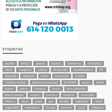
ETIQUETAS
alcalde
AMLO
apoyos
bacheo
bomberos
chihuahua
clima
congreso
cultura
destacado
destilichadero
DIF
diputada
diputado
Dspm
educacion
estado
Estados Unidos
gobierno municipal
ICHITAIP
impas
JMAS
juarez
juárez
limpieza
lluvias
Marco Bonilla
Maru Campos
mexico
morena
mujeres
municipio
México
obras
paam
pan
predial
regidores
salud
seguridad
sheinbaum
Trump
turismo
Uach
violencia