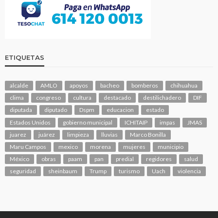
ETIQUETAS
alcalde
AMLO
apoyos
bacheo
bomberos
chihuahua
clima
congreso
cultura
destacado
destilichadero
DIF
diputada
diputado
Dspm
educacion
estado
Estados Unidos
gobierno municipal
ICHITAIP
impas
JMAS
juarez
juárez
limpieza
lluvias
Marco Bonilla
Maru Campos
mexico
morena
mujeres
municipio
México
obras
paam
pan
predial
regidores
salud
seguridad
sheinbaum
Trump
turismo
Uach
violencia