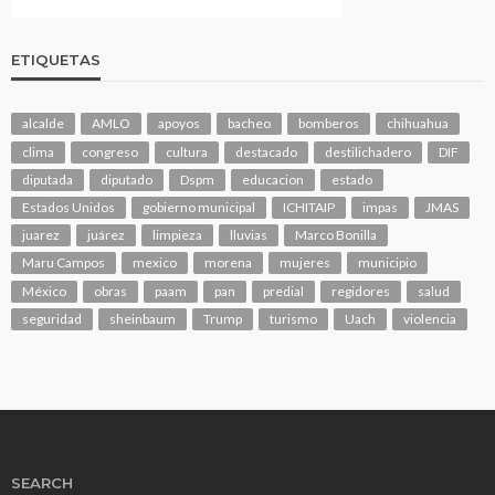
ETIQUETAS
alcalde
AMLO
apoyos
bacheo
bomberos
chihuahua
clima
congreso
cultura
destacado
destilichadero
DIF
diputada
diputado
Dspm
educacion
estado
Estados Unidos
gobierno municipal
ICHITAIP
impas
JMAS
juarez
juárez
limpieza
lluvias
Marco Bonilla
Maru Campos
mexico
morena
mujeres
municipio
México
obras
paam
pan
predial
regidores
salud
seguridad
sheinbaum
Trump
turismo
Uach
violencia
SEARCH