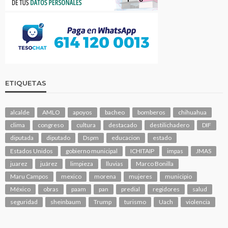
ETIQUETAS
alcalde
AMLO
apoyos
bacheo
bomberos
chihuahua
clima
congreso
cultura
destacado
destilichadero
DIF
diputada
diputado
Dspm
educacion
estado
Estados Unidos
gobierno municipal
ICHITAIP
impas
JMAS
juarez
juárez
limpieza
lluvias
Marco Bonilla
Maru Campos
mexico
morena
mujeres
municipio
México
obras
paam
pan
predial
regidores
salud
seguridad
sheinbaum
Trump
turismo
Uach
violencia