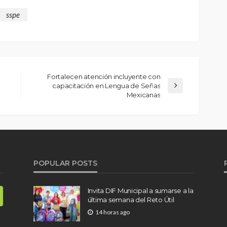
sspe
Fortalecen atención incluyente con
capacitación en Lengua de Señas
Mexicanas
POPULAR POSTS
Invita DIF Municipal a sumarse a la
última semana del Reto Útil
14 horas ago