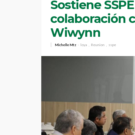
Sostiene SSPE
colaboración 
Wiwynn
Michelle Mtz
loya
Reunion
sspe