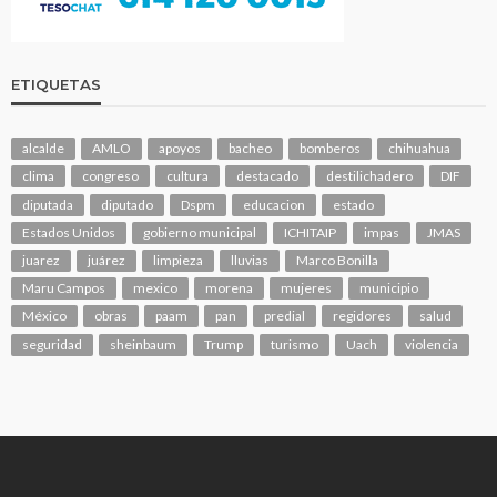
ETIQUETAS
alcalde
AMLO
apoyos
bacheo
bomberos
chihuahua
clima
congreso
cultura
destacado
destilichadero
DIF
diputada
diputado
Dspm
educacion
estado
Estados Unidos
gobierno municipal
ICHITAIP
impas
JMAS
juarez
juárez
limpieza
lluvias
Marco Bonilla
Maru Campos
mexico
morena
mujeres
municipio
México
obras
paam
pan
predial
regidores
salud
seguridad
sheinbaum
Trump
turismo
Uach
violencia