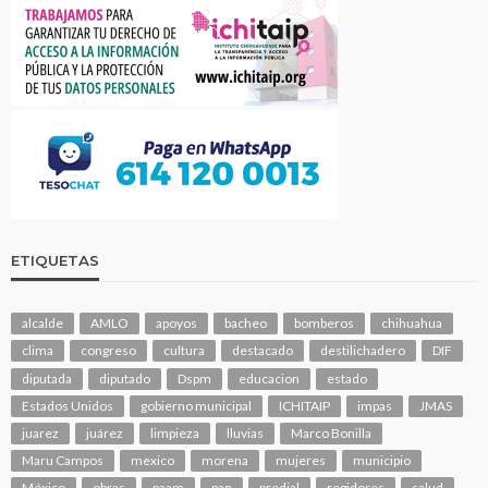
ETIQUETAS
alcalde
AMLO
apoyos
bacheo
bomberos
chihuahua
clima
congreso
cultura
destacado
destilichadero
DIF
diputada
diputado
Dspm
educacion
estado
Estados Unidos
gobierno municipal
ICHITAIP
impas
JMAS
juarez
juárez
limpieza
lluvias
Marco Bonilla
Maru Campos
mexico
morena
mujeres
municipio
México
obras
paam
pan
predial
regidores
salud