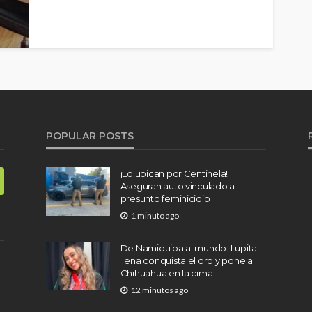
POPULAR POSTS
¡Lo ubican por Centinela!
Aseguran auto vinculado a
presunto feminicidio
1 minuto ago
De Namiquipa al mundo: Lupita
Tena conquista el oro y pone a
Chihuahua en la cima
12 minutos ago