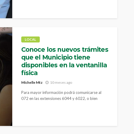
LOCAL
Conoce los nuevos trámites
que el Municipio tiene
disponibles en la ventanilla
física
Michelle Mtz
10 meses ago
Para mayor información podrá comunicarse al
072 en las extensiones 6044 y 6022, o bien
visitarnos en las instalaciones ubicadas sobre la
calle Camino a la Presa Chuvíscar #1108 de la
colonia Campesina Nueva.