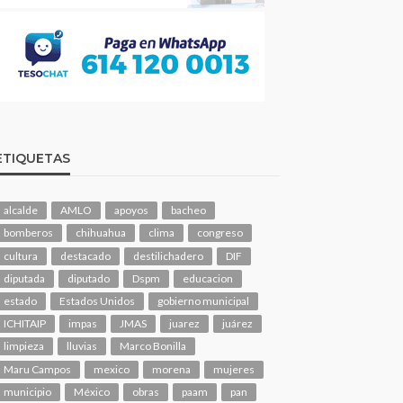
ETIQUETAS
alcalde
AMLO
apoyos
bacheo
bomberos
chihuahua
clima
congreso
cultura
destacado
destilichadero
DIF
diputada
diputado
Dspm
educacion
estado
Estados Unidos
gobierno municipal
ICHITAIP
impas
JMAS
juarez
juárez
limpieza
lluvias
Marco Bonilla
Maru Campos
mexico
morena
mujeres
municipio
México
obras
paam
pan