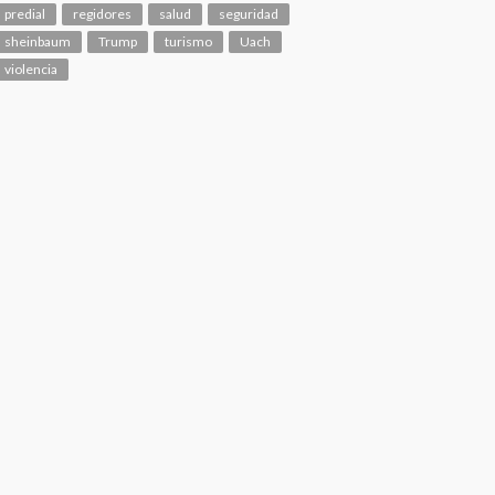
predial
regidores
salud
seguridad
sheinbaum
Trump
turismo
Uach
violencia