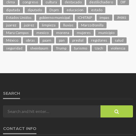
clima
congreso
cultura
destacado
destilichadero
DIF
diputada
diputado
Dspm
educacion
estado
Estados Unidos
gobierno municipal
ICHITAIP
impas
JMAS
juarez
juárez
limpieza
lluvias
Marco Bonilla
Maru Campos
mexico
morena
mujeres
municipio
México
obras
paam
pan
predial
regidores
salud
seguridad
sheinbaum
Trump
turismo
Uach
violencia
SEARCH
CONTACT INFO