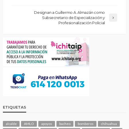
Designan a Guillermo A. Almazán como
Subsecretario de Especialización y
Profesionalización Policial
ETIQUETAS
alcalde
AMLO
apoyos
bacheo
bomberos
chihuahua