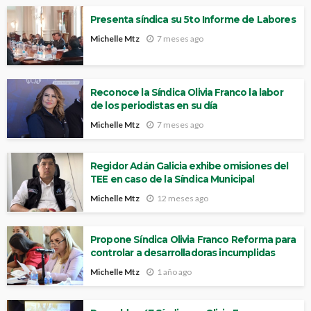
Presenta síndica su 5to Informe de Labores
Michelle Mtz
7 meses ago
Reconoce la Síndica Olivia Franco la labor
de los periodistas en su día
Michelle Mtz
7 meses ago
Regidor Adán Galicia exhibe omisiones del
TEE en caso de la Síndica Municipal
Michelle Mtz
12 meses ago
Propone Síndica Olivia Franco Reforma para
controlar a desarrolladoras incumplidas
Michelle Mtz
1 año ago