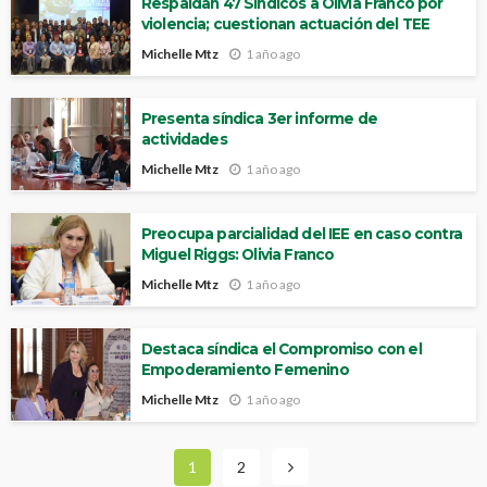
Respaldan 47 Síndicos a Olivia Franco por
violencia; cuestionan actuación del TEE
Michelle Mtz
1 año ago
Presenta síndica 3er informe de
actividades
Michelle Mtz
1 año ago
Preocupa parcialidad del IEE en caso contra
Miguel Riggs: Olivia Franco
Michelle Mtz
1 año ago
Destaca síndica el Compromiso con el
Empoderamiento Femenino
Michelle Mtz
1 año ago
1
2