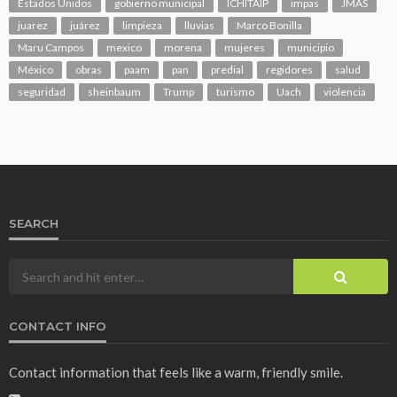
Estados Unidos
gobierno municipal
ICHITAIP
impas
JMAS
juarez
juárez
limpieza
lluvias
Marco Bonilla
Maru Campos
mexico
morena
mujeres
municipio
México
obras
paam
pan
predial
regidores
salud
seguridad
sheinbaum
Trump
turismo
Uach
violencia
SEARCH
CONTACT INFO
Contact information that feels like a warm, friendly smile.