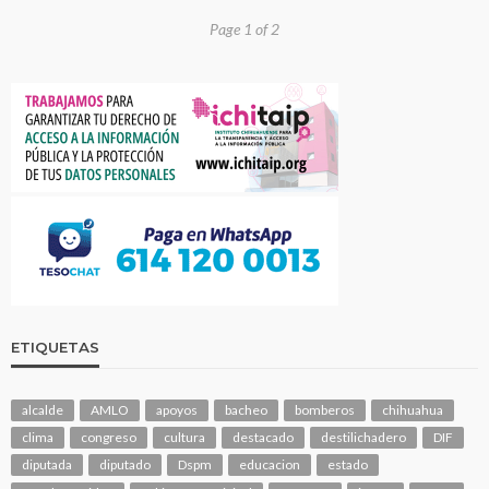
Page 1 of 2
ETIQUETAS
alcalde
AMLO
apoyos
bacheo
bomberos
chihuahua
clima
congreso
cultura
destacado
destilichadero
DIF
diputada
diputado
Dspm
educacion
estado