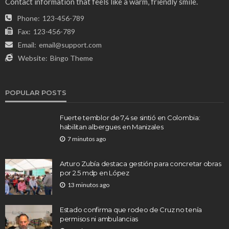
Contact information that feels like a warm, friendly smile.
Phone:
123-456-789
Fax:
123-456-789
Email:
email@support.com
Website:
Bingo Theme
POPULAR POSTS
Fuerte temblor de 7,4 se sintió en Colombia:
habilitan albergues en Manizales
7 minutos ago
Arturo Zubía destaca gestión para concretar obras
por 2.5 mdp en López
13 minutos ago
Estado confirma que rodeo de Cruz no tenía
permisos ni ambulancias