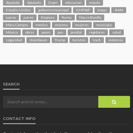
diputada
diputado
Dspm
educacion
estado
Estados Unidos
gobierno municipal
ICHITAIP
impas
JMAS
juarez
juárez
limpieza
lluvias
Marco Bonilla
Maru Campos
mexico
morena
mujeres
municipio
México
obras
paam
pan
predial
regidores
salud
seguridad
sheinbaum
Trump
turismo
Uach
violencia
SEARCH
CONTACT INFO