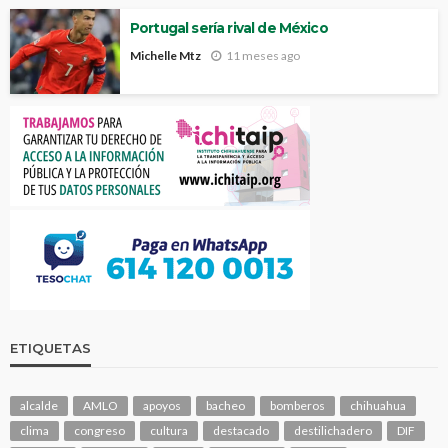
Portugal sería rival de México
Michelle Mtz
11 meses ago
ETIQUETAS
alcalde
AMLO
apoyos
bacheo
bomberos
chihuahua
clima
congreso
cultura
destacado
destilichadero
DIF