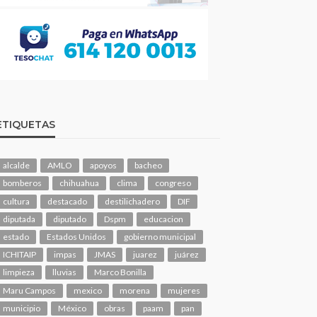
ETIQUETAS
alcalde
AMLO
apoyos
bacheo
bomberos
chihuahua
clima
congreso
cultura
destacado
destilichadero
DIF
diputada
diputado
Dspm
educacion
estado
Estados Unidos
gobierno municipal
ICHITAIP
impas
JMAS
juarez
juárez
limpieza
lluvias
Marco Bonilla
Maru Campos
mexico
morena
mujeres
municipio
México
obras
paam
pan