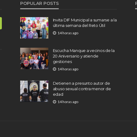
POPULAR POSTS
Invita DIF Municipal a sumarse a la
última semana del Reto Útil
14 horas ago
Escucha Manque a vecinos de la
20 Aniversario y atiende
gestiones
14 horas ago
Detienen a presunto autor de
abuso sexual contra menor de
edad
14 horas ago