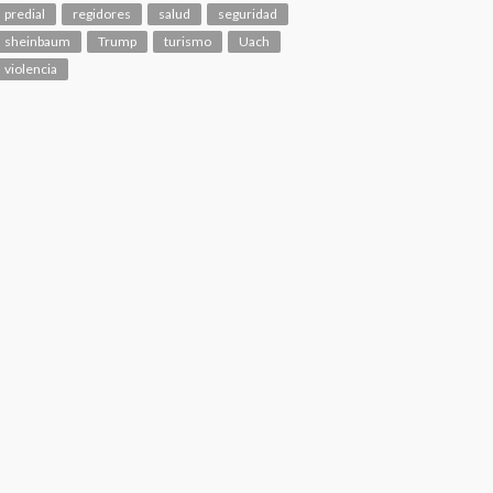
predial
regidores
salud
seguridad
sheinbaum
Trump
turismo
Uach
violencia