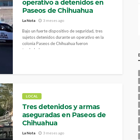
operativo a detenidos en
Paseos de Chihuahua
La Nota
3 meses ago
Bajo un fuerte dispositivo de seguridad, tres
sujetos detenidos durante un operativo en la
colonia Paseos de Chihuahua fueron
trasladados...
LOCAL
Tres detenidos y armas
aseguradas en Paseos de
Chihuahua
La Nota
3 meses ago