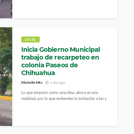
LOCAL
Inicia Gobierno Municipal
trabajo de recarpeteo en
colonia Paseos de
Chihuahua
Michelle Mtz
1 año ago
Lo que empezó como una idea, ahora es una
realidad, por lo que extienden la invitación a las y
los ciudadanos a que se sumen y sigan
participando en el Presupuesto Participativo.