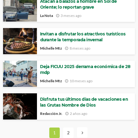
Atacan a balazos a hombre en Sol de
Oriente; lo reportan grave
La Nota
3 meses ago
Invitan a disfrutar los atractivos turísticos
durante la temporada invernal
Michelle Mtz
8 meses ago
Deja FICUU 2025 derrama económica de 28
mdp
Michelle Mtz
10 meses ago
Disfruta tus últimos días de vacaciones en
las Grutas Nombre de Dios
Redacción Jr.
2 años ago
1
2