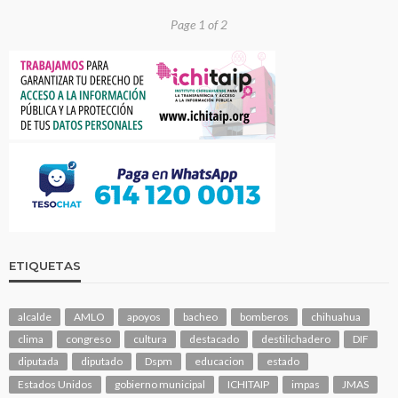
Page 1 of 2
ETIQUETAS
alcalde
AMLO
apoyos
bacheo
bomberos
chihuahua
clima
congreso
cultura
destacado
destilichadero
DIF
diputada
diputado
Dspm
educacion
estado
Estados Unidos
gobierno municipal
ICHITAIP
impas
JMAS