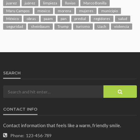
juarez
juárez
limpieza
lluvias
Marco Bonilla
Maru Campos
mexico
morena
mujeres
municipio
México
obras
paam
pan
predial
regidores
salud
seguridad
sheinbaum
Trump
turismo
Uach
violencia
SEARCH
CONTACT INFO
Contact information that feels like a warm, friendly smile.
Phone:
123-456-789