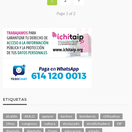
1
2
Page 1 of 2
ETIQUETAS
alcalde
AMLO
apoyos
bacheo
bomberos
chihuahua
clima
congreso
cultura
destacado
destilichadero
DIF
diputada
diputado
Dspm
educacion
estado