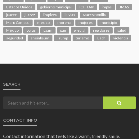
Estados Unidos
gobierno municipal
ICHITAIP
impas
JMAS
juarez
juárez
limpieza
lluvias
Marco Bonilla
Maru Campos
mexico
morena
mujeres
municipio
México
obras
paam
pan
predial
regidores
salud
seguridad
sheinbaum
Trump
turismo
Uach
violencia
SEARCH
CONTACT INFO
Contact information that feels like a warm, friendly smile.