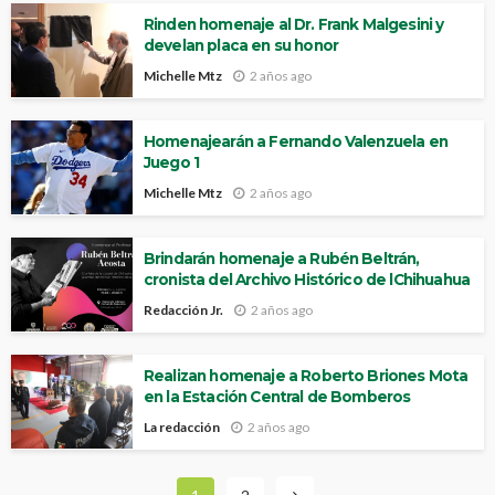
Rinden homenaje al Dr. Frank Malgesini y
develan placa en su honor
Michelle Mtz
2 años ago
Homenajearán a Fernando Valenzuela en
Juego 1
Michelle Mtz
2 años ago
Brindarán homenaje a Rubén Beltrán,
cronista del Archivo Histórico de lChihuahua
Redacción Jr.
2 años ago
Realizan homenaje a Roberto Briones Mota
en la Estación Central de Bomberos
La redacción
2 años ago