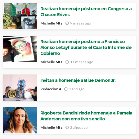
Realizan homenaje póstumo en Congreso a
Chacón Erives
Michelle Mtz
9 meses ago
Realizan homenaje póstumo a Francisco
Alonso Letayf durante el Cuarto Informe de
Gobierno
Michelle Mtz
11 meses ago
Invitan a homenaje a Blue Demon Jr.
Redacción 4
1 año ago
Rigoberta Bandini rinde homenaje a Pamela
Anderson con emotivo sencillo
Michelle Mtz
2 años ago