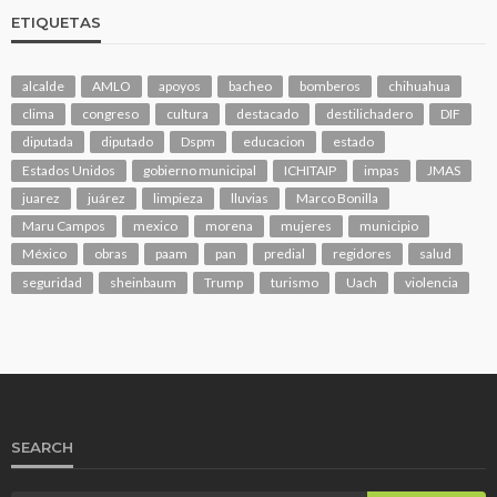
ETIQUETAS
alcalde
AMLO
apoyos
bacheo
bomberos
chihuahua
clima
congreso
cultura
destacado
destilichadero
DIF
diputada
diputado
Dspm
educacion
estado
Estados Unidos
gobierno municipal
ICHITAIP
impas
JMAS
juarez
juárez
limpieza
lluvias
Marco Bonilla
Maru Campos
mexico
morena
mujeres
municipio
México
obras
paam
pan
predial
regidores
salud
seguridad
sheinbaum
Trump
turismo
Uach
violencia
SEARCH