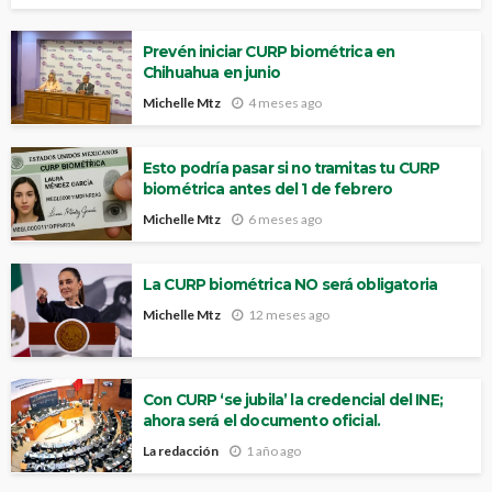
Prevén iniciar CURP biométrica en
Chihuahua en junio
Michelle Mtz
4 meses ago
Esto podría pasar si no tramitas tu CURP
biométrica antes del 1 de febrero
Michelle Mtz
6 meses ago
La CURP biométrica NO será obligatoria
Michelle Mtz
12 meses ago
Con CURP ‘se jubila’ la credencial del INE;
ahora será el documento oficial.
La redacción
1 año ago