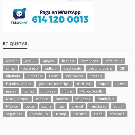
ETIQUETAS
alcalde
AMLO
apoyos
bacheo
bomberos
chihuahua
clima
congreso
cultura
destacado
destilichadero
DIF
diputada
diputado
Dspm
educacion
estado
Estados Unidos
gobierno municipal
ICHITAIP
impas
JMAS
juarez
juárez
limpieza
lluvias
Marco Bonilla
Maru Campos
mexico
morena
mujeres
municipio
México
obras
paam
pan
predial
regidores
salud
seguridad
sheinbaum
Trump
turismo
Uach
violencia