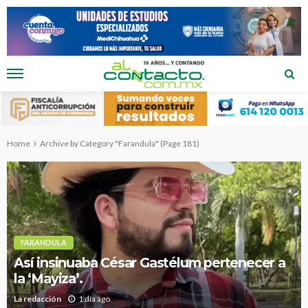
Home
Archive by Category "Farandula"
(Page 181)
FARANDULA
Así insinuaba César Gastélum pertenecer a
la ‘Mayiza’.
La redacción
1 día ago