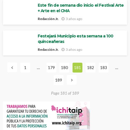
Este fin de semana dio inicio el Festival Arte
+ Arte en el CMA
Redacción Jr.
3 años ago
Festejará Municipio esta semana a 100
quinceañeras
Redacción Jr.
3 años ago
1
…
179
180
181
182
183
…
189
Page 181 of 189