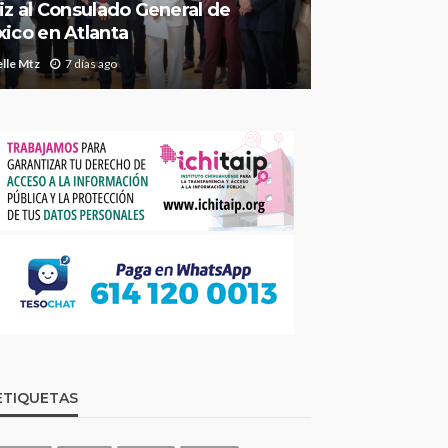
iz al Consulado General de
ico en Atlanta
lle Mtz
7 días ago
ETIQUETAS