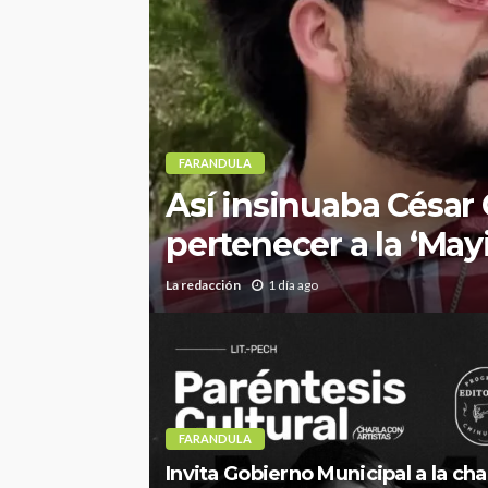
FARANDULA
Así insinuaba César
pertenecer a la ‘Mayi
La redacción
1 día ago
FARANDULA
Invita Gobierno Municipal a la cha