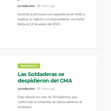
La redacción
3 años ago
Se invita a personas con experiencia en violín a
realizar su registro correspondiente, con fecha
límite el 12 de enero de 2024
FARANDULA
Las Soldaderas se
despidieron del CMA
La redacción
3 años ago
Este sábado los más de 30 bailarines que
conforman la compañía de danza subieron al
escenario