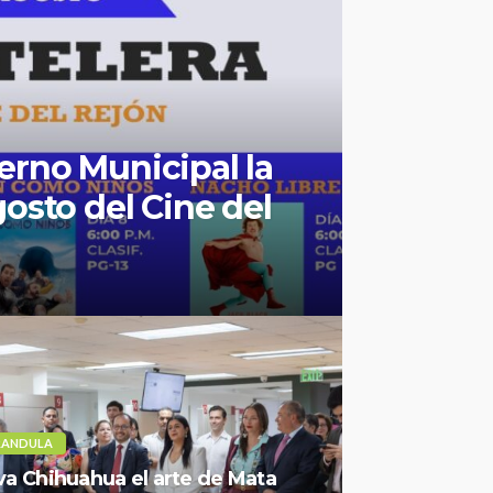
erno Municipal la
gosto del Cine del
RANDULA
va Chihuahua el arte de Mata