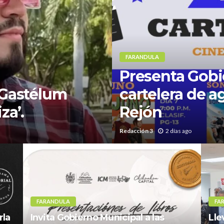
FARANDULA
Presenta Gobi
 Gastélum
cartelera de a
za’.
Rejón
Redacción 3
2 días ago
FARANDULA
FA
rla
Invita Gobierno Municipal a las
Lle