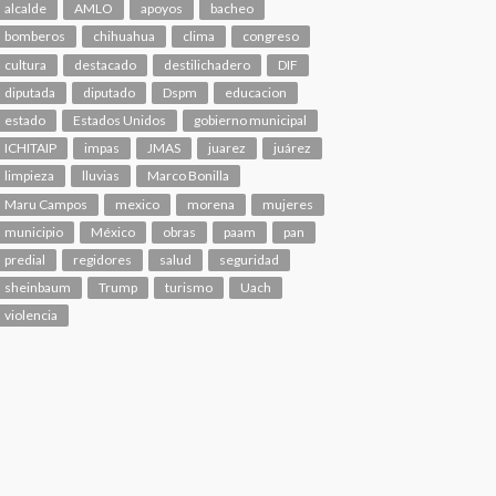
alcalde
AMLO
apoyos
bacheo
bomberos
chihuahua
clima
congreso
cultura
destacado
destilichadero
DIF
diputada
diputado
Dspm
educacion
estado
Estados Unidos
gobierno municipal
ICHITAIP
impas
JMAS
juarez
juárez
limpieza
lluvias
Marco Bonilla
Maru Campos
mexico
morena
mujeres
municipio
México
obras
paam
pan
predial
regidores
salud
seguridad
sheinbaum
Trump
turismo
Uach
violencia