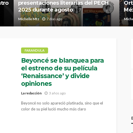
ntro
presentaciones literarias del PECH
Ort
2025 durante agosto
Méx
Michelle Mtz
7 días ago
Miche
FARANDULA
Beyoncé se blanquea para
el estreno de su película
‘Renaissance’ y divide
opiniones
La redacción
3 años ago
Beyoncé no solo apareció platinada, sino que el
color de su piel lució mucho más claro