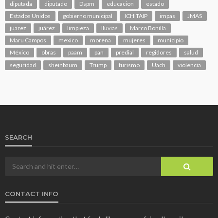
diputada
diputado
Dspm
educacion
estado
Estados Unidos
gobierno municipal
ICHITAIP
impas
JMAS
juarez
juárez
limpieza
lluvias
Marco Bonilla
Maru Campos
mexico
morena
mujeres
municipio
México
obras
paam
pan
predial
regidores
salud
seguridad
sheinbaum
Trump
turismo
Uach
violencia
SEARCH
CONTACT INFO