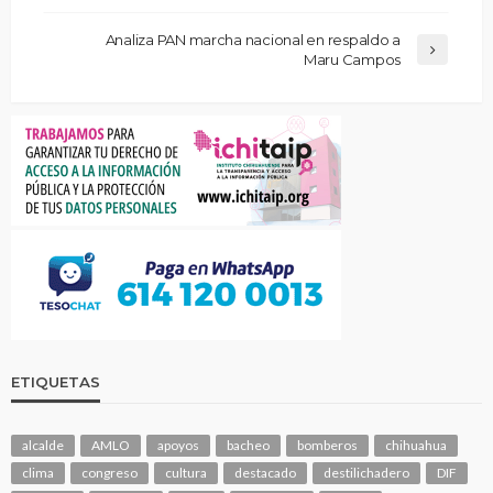
Analiza PAN marcha nacional en respaldo a
Maru Campos
ETIQUETAS
alcalde
AMLO
apoyos
bacheo
bomberos
chihuahua
clima
congreso
cultura
destacado
destilichadero
DIF