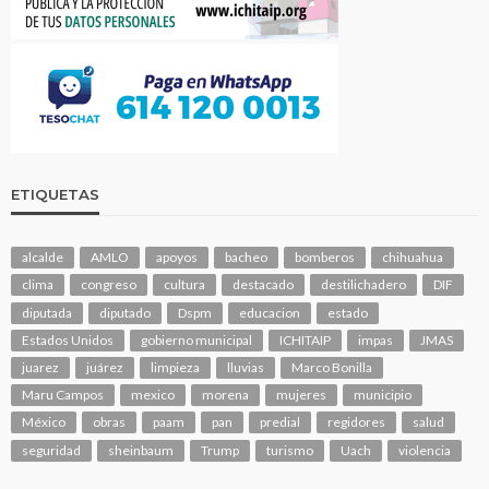
ETIQUETAS
alcalde
AMLO
apoyos
bacheo
bomberos
chihuahua
clima
congreso
cultura
destacado
destilichadero
DIF
diputada
diputado
Dspm
educacion
estado
Estados Unidos
gobierno municipal
ICHITAIP
impas
JMAS
juarez
juárez
limpieza
lluvias
Marco Bonilla
Maru Campos
mexico
morena
mujeres
municipio
México
obras
paam
pan
predial
regidores
salud
seguridad
sheinbaum
Trump
turismo
Uach
violencia