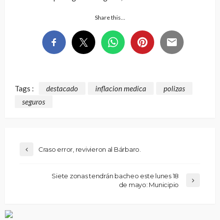
Share this…
Tags :
destacado
inflacion medica
polizas
seguros
Craso error, revivieron al Bárbaro.
Siete zonas tendrán bacheo este lunes 18
de mayo: Municipio