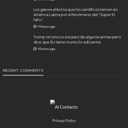
Los graves efectos que los científicos temen en
América Latina por el fenómeno del “Súper El
Niño”.
9 horas ago
Trump reconoce escasez de algunas armas pero
dice que EU tiene munición suficiente.
9 horas ago
RECENT COMMENTS
Privacy Policy