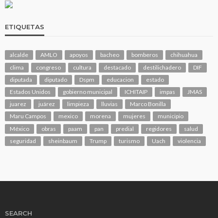
ETIQUETAS
alcalde
AMLO
apoyos
bacheo
bomberos
chihuahua
clima
congreso
cultura
destacado
destilichadero
DIF
diputada
diputado
Dspm
educacion
estado
Estados Unidos
gobierno municipal
ICHITAIP
impas
JMAS
juarez
juárez
limpieza
lluvias
Marco Bonilla
Maru Campos
mexico
morena
mujeres
municipio
México
obras
paam
pan
predial
regidores
salud
seguridad
sheinbaum
Trump
turismo
Uach
violencia
SEARCH