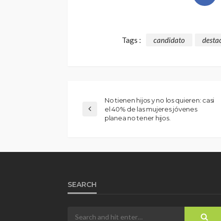
Tags :
candidato
desta
No tienen hijos y no los quieren: casi
el 40% de las mujeres jóvenes
planea no tener hijos.
SEARCH