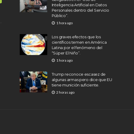
Inteligencia Artificial en Datos
Personales dentro del Servicio
Público”.
1 hora ago
Los graves efectos que los
científicos temen en América
Latina por el fenómeno del
“Súper El Niño”.
1 hora ago
Trump reconoce escasez de
algunas armas pero dice que EU
tiene munición suficiente.
2 horas ago