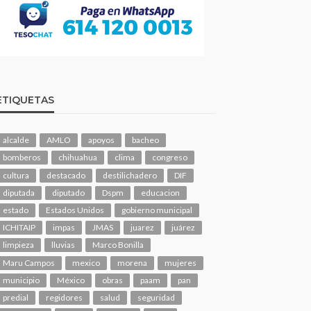
ETIQUETAS
alcalde
AMLO
apoyos
bacheo
bomberos
chihuahua
clima
congreso
cultura
destacado
destilichadero
DIF
diputada
diputado
Dspm
educacion
estado
Estados Unidos
gobierno municipal
ICHITAIP
impas
JMAS
juarez
juárez
limpieza
lluvias
Marco Bonilla
Maru Campos
mexico
morena
mujeres
municipio
México
obras
paam
pan
predial
regidores
salud
seguridad