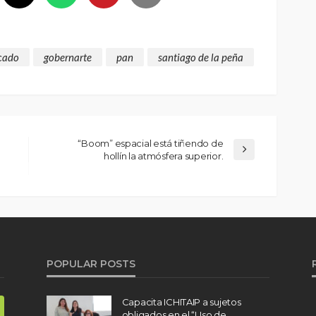
cado
gobernarte
pan
santiago de la peña
“Boom” espacial está tiñendo de
hollín la atmósfera superior.
POPULAR POSTS
Capacita ICHITAIP a sujetos
obligados en el “Uso de