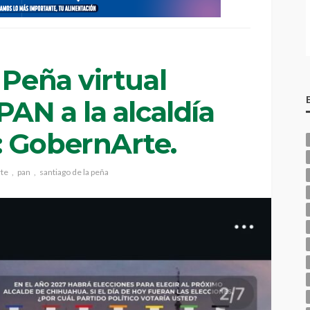
 Peña virtual
PAN a la alcaldía
 GobernArte.
te
pan
santiago de la peña