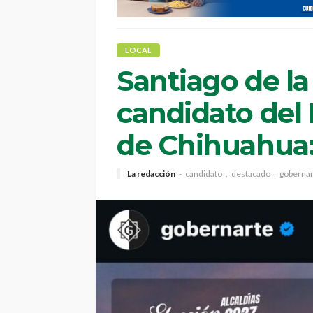
LOCAL
Santiago de la
candidato del 
de Chihuahua:
La redacción
candidato
destacado
gobernar