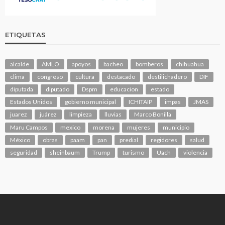
ETIQUETAS
alcalde
AMLO
apoyos
bacheo
bomberos
chihuahua
clima
congreso
cultura
destacado
destilichadero
DIF
diputada
diputado
Dspm
educacion
estado
Estados Unidos
gobierno municipal
ICHITAIP
impas
JMAS
juarez
juárez
limpieza
lluvias
Marco Bonilla
Maru Campos
mexico
morena
mujeres
municipio
México
obras
paam
pan
predial
regidores
salud
seguridad
sheinbaum
Trump
turismo
Uach
violencia