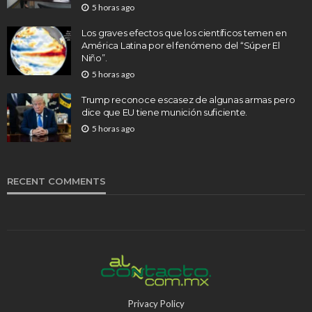
5 horas ago
Los graves efectos que los científicos temen en
América Latina por el fenómeno del “Súper El
Niño”.
5 horas ago
Trump reconoce escasez de algunas armas pero
dice que EU tiene munición suficiente.
5 horas ago
RECENT COMMENTS
Privacy Policy