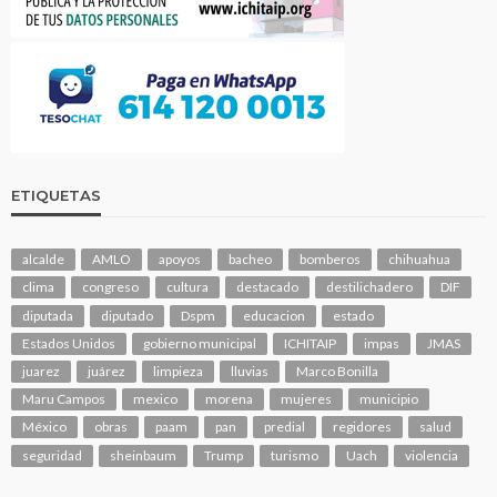
ETIQUETAS
alcalde
AMLO
apoyos
bacheo
bomberos
chihuahua
clima
congreso
cultura
destacado
destilichadero
DIF
diputada
diputado
Dspm
educacion
estado
Estados Unidos
gobierno municipal
ICHITAIP
impas
JMAS
juarez
juárez
limpieza
lluvias
Marco Bonilla
Maru Campos
mexico
morena
mujeres
municipio
México
obras
paam
pan
predial
regidores
salud
seguridad
sheinbaum
Trump
turismo
Uach
violencia