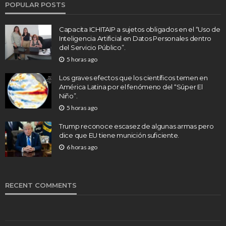
POPULAR POSTS
Capacita ICHITAIP a sujetos obligados en el “Uso de
Inteligencia Artificial en Datos Personales dentro
del Servicio Público”.
5 horas ago
Los graves efectos que los científicos temen en
América Latina por el fenómeno del “Súper El
Niño”.
5 horas ago
Trump reconoce escasez de algunas armas pero
dice que EU tiene munición suficiente.
6 horas ago
RECENT COMMENTS