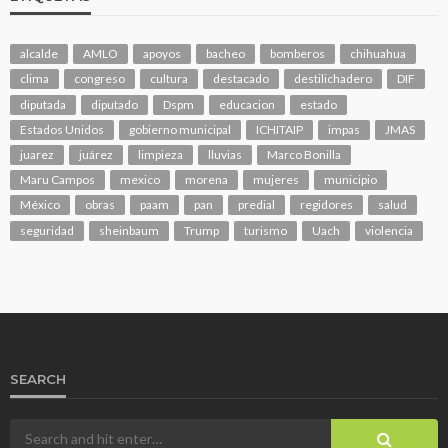
alcalde
AMLO
apoyos
bacheo
bomberos
chihuahua
clima
congreso
cultura
destacado
destilichadero
DIF
diputada
diputado
Dspm
educacion
estado
Estados Unidos
gobierno municipal
ICHITAIP
impas
JMAS
juarez
juárez
limpieza
lluvias
Marco Bonilla
Maru Campos
mexico
morena
mujeres
municipio
México
obras
paam
pan
predial
regidores
salud
seguridad
sheinbaum
Trump
turismo
Uach
violencia
SEARCH