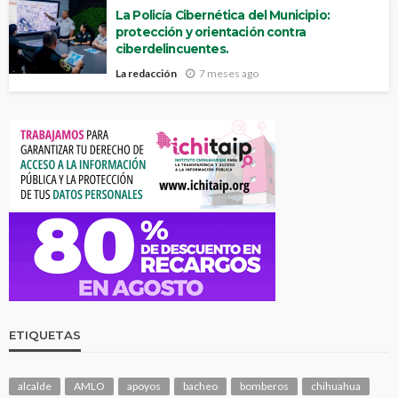
La Policía Cibernética del Municipio:
protección y orientación contra
ciberdelincuentes.
La redacción
7 meses ago
ETIQUETAS
alcalde
AMLO
apoyos
bacheo
bomberos
chihuahua