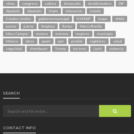
clima
congreso
cultura
destacado
destilichadero
DIF
diputada
diputado
Dspm
educacion
estado
Estados Unidos
gobierno municipal
ICHITAIP
impas
JMAS
juarez
juárez
limpieza
lluvias
Marco Bonilla
Maru Campos
mexico
morena
mujeres
municipio
México
obras
paam
pan
predial
regidores
salud
seguridad
sheinbaum
Trump
turismo
Uach
violencia
SEARCH
CONTACT INFO