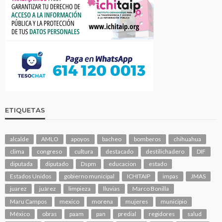
ETIQUETAS
alcalde
AMLO
apoyos
bacheo
bomberos
chihuahua
clima
congreso
cultura
destacado
destilichadero
DIF
diputada
diputado
Dspm
educacion
estado
Estados Unidos
gobierno municipal
ICHITAIP
impas
JMAS
juarez
juárez
limpieza
lluvias
Marco Bonilla
Maru Campos
mexico
morena
mujeres
municipio
México
obras
paam
pan
predial
regidores
salud