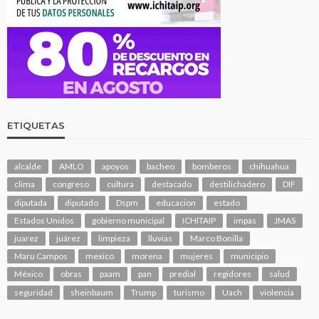
ETIQUETAS
alcalde
AMLO
apoyos
bacheo
bomberos
chihuahua
clima
congreso
cultura
destacado
destilichadero
DIF
diputada
diputado
Dspm
educacion
estado
Estados Unidos
gobierno municipal
ICHITAIP
impas
JMAS
juarez
juárez
limpieza
lluvias
Marco Bonilla
Maru Campos
mexico
morena
mujeres
municipio
México
obras
paam
pan
predial
regidores
salud
seguridad
sheinbaum
Trump
turismo
Uach
violencia