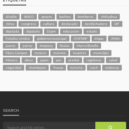
ETIQUETAS
alcalde
AMLO
apoyos
bacheo
bomberos
chihuahua
clima
congreso
cultura
destacado
destilichadero
DIF
diputada
diputado
Dspm
educacion
estado
Estados Unidos
gobierno municipal
ICHITAIP
impas
JMAS
juarez
juárez
limpieza
lluvias
Marco Bonilla
Maru Campos
mexico
morena
mujeres
municipio
México
obras
paam
pan
predial
regidores
salud
seguridad
sheinbaum
Trump
turismo
Uach
violencia
SEARCH