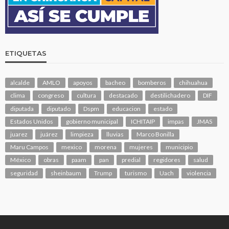
ETIQUETAS
alcalde
AMLO
apoyos
bacheo
bomberos
chihuahua
clima
congreso
cultura
destacado
destilichadero
DIF
diputada
diputado
Dspm
educacion
estado
Estados Unidos
gobierno municipal
ICHITAIP
impas
JMAS
juarez
juárez
limpieza
lluvias
Marco Bonilla
Maru Campos
mexico
morena
mujeres
municipio
México
obras
paam
pan
predial
regidores
salud
seguridad
sheinbaum
Trump
turismo
Uach
violencia