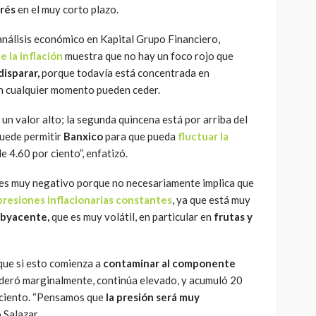
erés
en el muy corto plazo.
análisis económico en Kapital Grupo Financiero,
e la inflación
muestra que no hay un foco rojo que
 disparar,
porque todavía está concentrada en
n cualquier momento pueden ceder.
un valor alto; la segunda quincena está por arriba del
puede permitir
Banxico
para que pueda
fluctuar la
e 4.60 por ciento”, enfatizó.
o es muy negativo porque no necesariamente implica que
presiones inflacionarias constantes
, ya que está muy
ubyacente,
que es muy volátil, en particular en
frutas y
que si esto comienza a
contaminar al componente
moderó marginalmente, continúa elevado, y acumuló 20
r ciento. “Pensamos que
la presión será muy
ó Salazar.