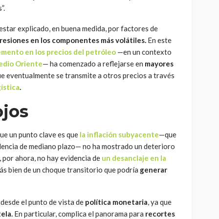
”.
estar explicado, en buena medida, por factores de
resiones en los componentes más volátiles.
En este
emento en los precios del petróleo
—en un contexto
edio Oriente
— ha comenzado a reflejarse en
mayores
que eventualmente se transmite a otros precios a través
ística
.
ojos
ue un punto clave es que
la inflación subyacente
—que
ndencia de mediano plazo— no ha mostrado un deterioro
e, por ahora, no hay evidencia de
un desanclaje en la
más bien de un choque transitorio que podría
generar
e desde el punto de vista de
política monetaria
, ya que
tela.
En particular, complica el panorama para
recortes