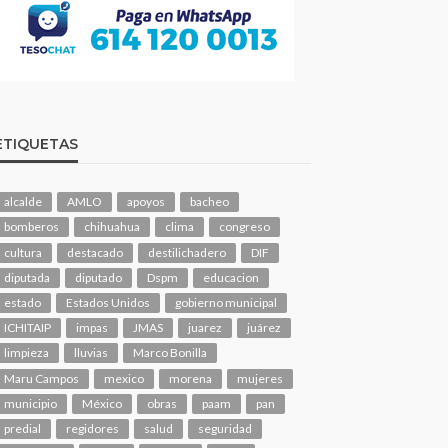
ETIQUETAS
alcalde
AMLO
apoyos
bacheo
bomberos
chihuahua
clima
congreso
cultura
destacado
destilichadero
DIF
diputada
diputado
Dspm
educacion
estado
Estados Unidos
gobierno municipal
ICHITAIP
impas
JMAS
juarez
juárez
limpieza
lluvias
Marco Bonilla
Maru Campos
mexico
morena
mujeres
municipio
México
obras
paam
pan
predial
regidores
salud
seguridad