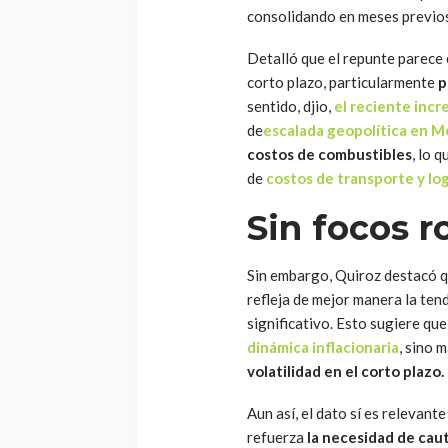
consolidando en meses previos
Detalló que el repunte parece 
corto plazo, particularmente
p
sentido, djio,
el reciente incr
de
escalada geopolítica en M
costos de combustibles
, lo 
de
costos de transporte y log
Sin focos r
Sin embargo, Quiroz destacó q
refleja de mejor manera la te
significativo. Esto sugiere qu
dinámica inflacionaria
, sino 
volatilidad en el corto plazo.
Aun así, el dato sí es relevant
refuerza
la necesidad de cau