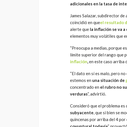
adicionales en la tasa de int
James Salazar, subdirector de 
coincidió en que
el resultado d
alerte que
la inflación se va a
elementos muy volátiles que e
“Preocupa a medias, porque es 
límite superior del rango que 
inflación
,
en este caso arriba d
“El dato en sí es malo, pero n
estemos en
una situación de
concentrado en
el rubro no s
verduras
”, advirtió.
Consideró que el problema es 
subyacente
, que si bien se 
quincenas por arriba del 4 po
coyuntural todavía
”, proyect