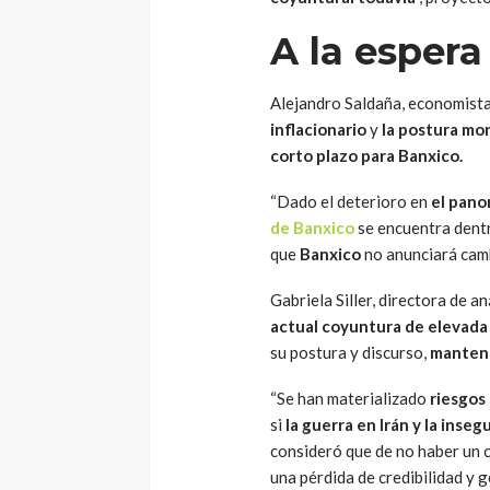
A la espera
Alejandro Saldaña, economista
inflacionario
y
la postura mo
corto plazo para Banxico.
“Dado el deterioro en
el pano
de Banxico
se encuentra dentr
que
Banxico
no anunciará camb
Gabriela Siller, directora de 
actual coyuntura de elevada
su postura y discurso,
manteni
“Se han materializado
riesgos 
si
la guerra en Irán y la inse
consideró que de no haber un c
una pérdida de credibilidad y 