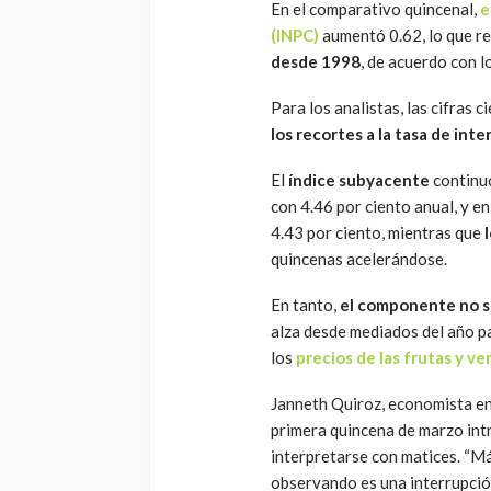
En el comparativo quincenal,
e
(INPC)
aumentó 0.62, lo que r
desde 1998
, de acuerdo con l
Para los analistas, las cifras 
los recortes a la tasa de inte
El
índice subyacente
continu
con 4.46 por ciento anual, y en
4.43 por ciento, mientras que
quincenas acelerándose.
En tanto,
el componente no 
alza desde mediados del año p
los
precios de las frutas y ve
Janneth Quiroz, economista en
primera quincena de marzo int
interpretarse con matices. “M
observando es una interrupci