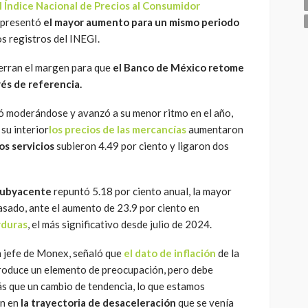
l Índice Nacional de Precios al Consumidor
epresentó
el mayor aumento para un mismo periodo
os registros del INEGI.
cierran el margen para que
el Banco de México retome
rés de referencia.
ó moderándose y avanzó a su menor ritmo en el año,
 su interior
los precios de las mercancías
aumentaron
los servicios
subieron 4.49 por ciento y ligaron dos
subyacente
repuntó 5.18 por ciento anual, la mayor
asado, ante el aumento de 23.9 por ciento en
rduras
, el más significativo desde julio de 2024.
 jefe de Monex, señaló que
el dato de inflación
de la
roduce un elemento de preocupación, pero debe
ás que un cambio de tendencia, lo que estamos
ón en
la trayectoria de desaceleración
que se venía