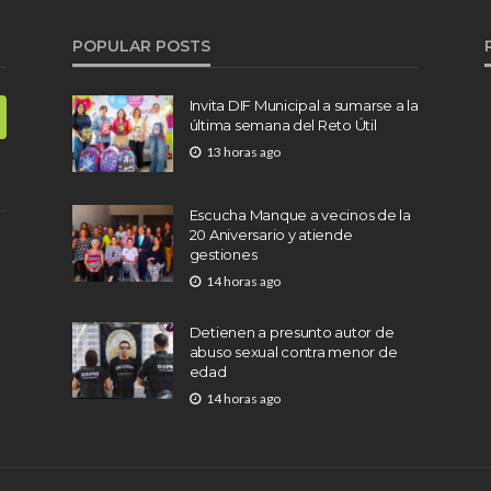
POPULAR POSTS
Invita DIF Municipal a sumarse a la
última semana del Reto Útil
13 horas ago
Escucha Manque a vecinos de la
20 Aniversario y atiende
gestiones
14 horas ago
Detienen a presunto autor de
abuso sexual contra menor de
edad
14 horas ago