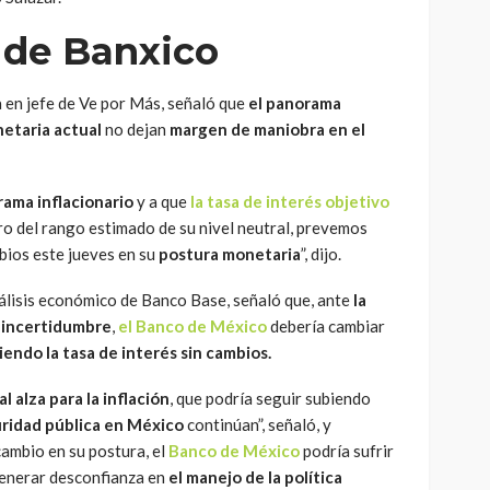
 de Banxico
 en jefe de Ve por Más, señaló que
el panorama
netaria actual
no dejan
margen de maniobra en el
rama inflacionario
y a que
la tasa de interés objetivo
o del rango estimado de su nivel neutral, prevemos
ios este jueves en su
postura monetaria
”, dijo.
análisis económico de Banco Base, señaló que, ante
la
 incertidumbre
,
el Banco de México
debería cambiar
endo la tasa de interés sin cambios.
al alza para la inflación
, que podría seguir subiendo
guridad pública en México
continúan”, señaló, y
ambio en su postura, el
Banco de México
podría sufrir
generar desconfianza en
el manejo de la política