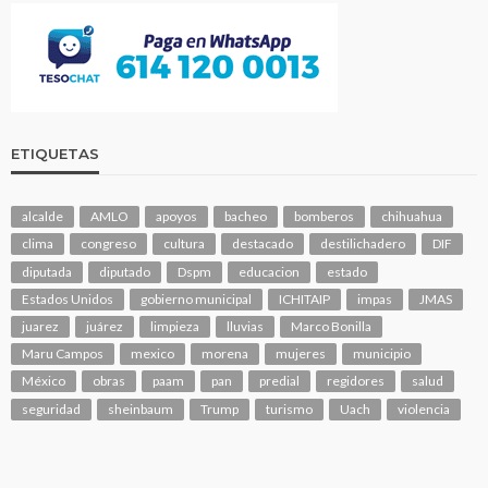
ETIQUETAS
alcalde
AMLO
apoyos
bacheo
bomberos
chihuahua
clima
congreso
cultura
destacado
destilichadero
DIF
diputada
diputado
Dspm
educacion
estado
Estados Unidos
gobierno municipal
ICHITAIP
impas
JMAS
juarez
juárez
limpieza
lluvias
Marco Bonilla
Maru Campos
mexico
morena
mujeres
municipio
México
obras
paam
pan
predial
regidores
salud
seguridad
sheinbaum
Trump
turismo
Uach
violencia