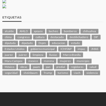
ETIQUETAS
alcalde
AMLO
apoyos
bacheo
bomberos
chihuahua
clima
congreso
cultura
destacado
destilichadero
DIF
diputada
diputado
Dspm
educacion
estado
Estados Unidos
gobierno municipal
ICHITAIP
impas
JMAS
juarez
juárez
limpieza
lluvias
Marco Bonilla
Maru Campos
mexico
morena
mujeres
municipio
México
obras
paam
pan
predial
regidores
salud
seguridad
sheinbaum
Trump
turismo
Uach
violencia