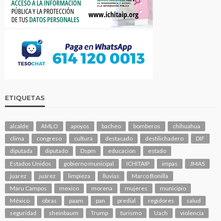
ETIQUETAS
alcalde
AMLO
apoyos
bacheo
bomberos
chihuahua
clima
congreso
cultura
destacado
destilichadero
DIF
diputada
diputado
Dspm
educacion
estado
Estados Unidos
gobierno municipal
ICHITAIP
impas
JMAS
juarez
juárez
limpieza
lluvias
Marco Bonilla
Maru Campos
mexico
morena
mujeres
municipio
México
obras
paam
pan
predial
regidores
salud
seguridad
sheinbaum
Trump
turismo
Uach
violencia