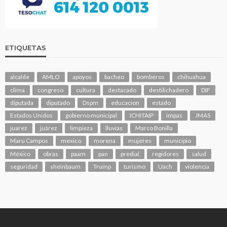
ETIQUETAS
alcalde
AMLO
apoyos
bacheo
bomberos
chihuahua
clima
congreso
cultura
destacado
destilichadero
DIF
diputada
diputado
Dspm
educacion
estado
Estados Unidos
gobierno municipal
ICHITAIP
impas
JMAS
juarez
juárez
limpieza
lluvias
Marco Bonilla
Maru Campos
mexico
morena
mujeres
municipio
México
obras
paam
pan
predial
regidores
salud
seguridad
sheinbaum
Trump
turismo
Uach
violencia