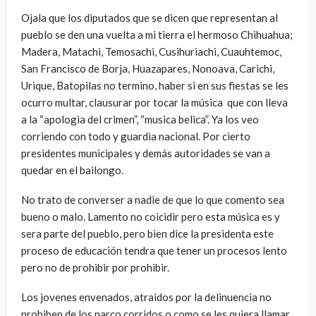
Ojala que los diputados que se dicen que representan al
pueblo se den una vuelta a mi tierra el hermoso Chihuahua;
Madera, Matachi, Temosachi, Cusihuriachi, Cuauhtemoc,
San Francisco de Borja, Huazapares, Nonoava, Carichi,
Urique, Batopilas no termino, haber si en sus fiestas se les
ocurro multar, clausurar por tocar la música que con lleva
a la “apologia del crimen”, “musica belica”. Ya los veo
corriendo con todo y guardia nacional. Por cierto
presidentes municipales y demás autoridades se van a
quedar en el bailongo.
No trato de converser a nadie de que lo que comento sea
bueno o malo. Lamento no coicidir pero esta música es y
sera parte del pueblo, pero bien dice la presidenta este
proceso de educación tendra que tener un procesos lento
pero no de prohibir por prohibir.
Los jovenes envenados, atraidos por la delinuencia no
prohiben de los narco corridos o como se les quiera llamar,