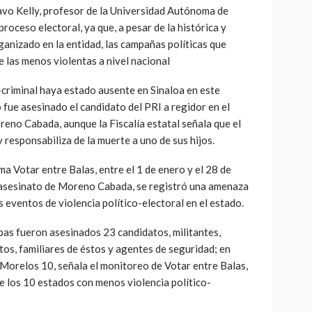
avo Kelly, profesor de la Universidad Autónoma de
proceso electoral, ya que, a pesar de la histórica y
ganizado en la entidad, las campañas políticas que
e las menos violentas a nivel nacional
o-criminal haya estado ausente en Sinaloa en este
fue asesinado el candidato del PRI a regidor en el
eno Cabada, aunque la Fiscalía estatal señala que el
y responsabiliza de la muerte a uno de sus hijos.
ma Votar entre Balas, entre el 1 de enero y el 28 de
 asesinato de Moreno Cabada, se registró una amenaza
 eventos de violencia político-electoral en el estado.
pas fueron asesinados 23 candidatos, militantes,
tos, familiares de éstos y agentes de seguridad; en
 Morelos 10, señala el monitoreo de Votar entre Balas,
re los 10 estados con menos violencia político-