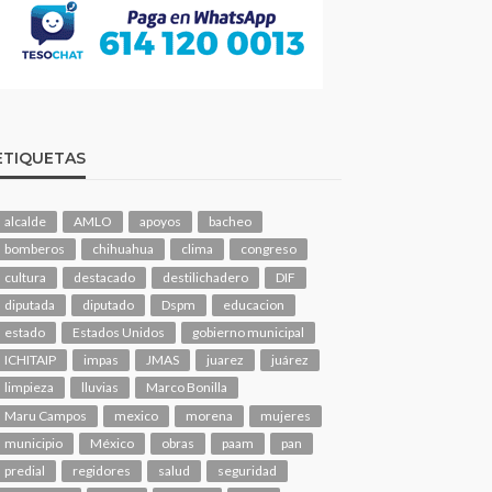
ETIQUETAS
alcalde
AMLO
apoyos
bacheo
bomberos
chihuahua
clima
congreso
cultura
destacado
destilichadero
DIF
diputada
diputado
Dspm
educacion
estado
Estados Unidos
gobierno municipal
ICHITAIP
impas
JMAS
juarez
juárez
limpieza
lluvias
Marco Bonilla
Maru Campos
mexico
morena
mujeres
municipio
México
obras
paam
pan
predial
regidores
salud
seguridad