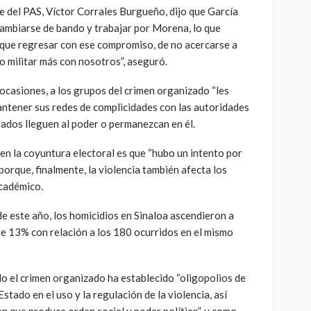
e del PAS, Víctor Corrales Burgueño, dijo que García
cambiarse de bando y trabajar por Morena, lo que
 que regresar con ese compromiso, de no acercarse a
no militar más con nosotros”, aseguró.
 ocasiones, a los grupos del crimen organizado “les
ntener sus redes de complicidades con las autoridades
liados lleguen al poder o permanezcan en él.
 en la coyuntura electoral es que “hubo un intento por
porque, finalmente, la violencia también afecta los
académico.
e este año, los homicidios en Sinaloa ascendieron a
 de 13% con relación a los 180 ocurridos en el mismo
do el crimen organizado ha establecido “oligopolios de
stado en el uso y la regulación de la violencia, así
n que produce orden social y poder político”, y como