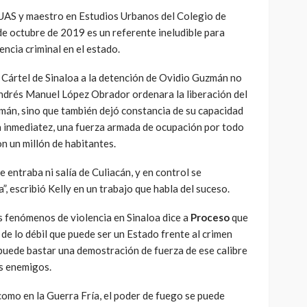
a UAS y maestro en Estudios Urbanos del Colegio de
de octubre de 2019 es un referente ineludible para
encia criminal en el estado.
l Cártel de Sinaloa a la detención de Ovidio Guzmán no
Andrés Manuel López Obrador ordenara la liberación del
mán, sino que también dejó constancia de su capacidad
da inmediatez, una fuerza armada de ocupación por todo
on un millón de habitantes.
e entraba ni salía de Culiacán, y en control se
”, escribió Kelly en un trabajo que habla del suceso.
s fenómenos de violencia en Sinaloa dice a
Proceso
que
de lo débil que puede ser un Estado frente al crimen
puede bastar una demostración de fuerza de ese calibre
os enemigos.
 como en la Guerra Fría, el poder de fuego se puede