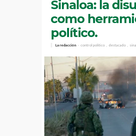
Sinaloa: la di
como herramie
político.
La redacción
control politico
destacado
sin